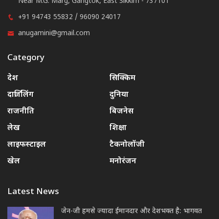
Near M.G. Marg, Gangtok, East Sikkim - 737101
+91 94743 55832 / 96090 24017
anugamini@gmail.com
Category
देश
सिक्किम
दार्जिलिंग
दुनिया
राजनीति
बिजनेस
लेख
शिक्षा
लाइफस्टाइल
टैकनोलॉजी
खेल
मनोरंजन
Latest News
जेन-जी हमसे ज्यादा ईमानदार और देशभक्त है: भागवत