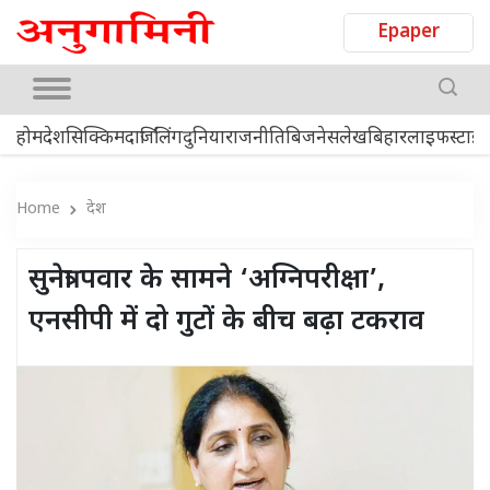
Epaper
होम
देश
सिक्किम
दार्जिलिंग
दुनिया
राजनीति
बिजनेस
लेख
बिहार
लाइफस्टाइ
Home
देश
सुनेत्रा पवार के सामने ‘अग्निपरीक्षा’,
एनसीपी में दो गुटों के बीच बढ़ा टकराव