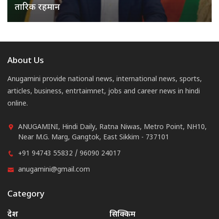
तारिक रहमान
About Us
Anugamini provide national news, international news, sports,
articles, business, entrtaimnet, jobs and career news in hindi
online.
ANUGAMINI, Hindi Daily, Ratna Niwas, Metro Point, NH10,
Near M.G. Marg, Gangtok, East Sikkim - 737101
+91 94743 55832 / 96090 24017
anugamini@gmail.com
Category
देश
सिक्किम