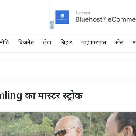
नीति
बिजनेस
लेख
बिहार
लाइफस्टाइल
खेल
म
g का मास्‍टर स्‍ट्रोक