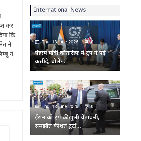
International News
ज
प्त कर
दिया कि
Thu, 18 June 2026
0
ेत ने
पीएम मोदी की तारीफ में ट्रंप ने पढ़े
्बू ने
कसीदे, बोले-…
Thu, 18 June 2026
0
ईरान को ट्रंप की खुली चेतावनी,
समझौते की शर्तें टूटीं…