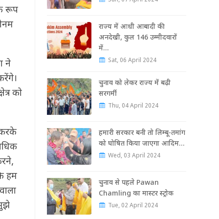
Sun, 07 April 2024
िक रूप
सोनम
राज्‍य में आधी आबादी की
अनदेखी, कुल 146 उम्‍मीदवारों
में…
Sat, 06 April 2024
ग ने
ेंगे।
चुनाव को लेकर राज्‍य में बढ़ी
ेत्र को
सरगर्मी
Thu, 04 April 2024
 करके
हमारी सरकार बनी तो लिम्बू-तमांग
को घोषित किया जाएगा आदिम…
 अधिक
Wed, 03 April 2024
रने,
कि हम
चुनाव से पहले Pawan
े वाला
Chamling का मास्‍टर स्‍ट्रोक
ुझे
Tue, 02 April 2024