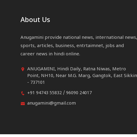
About Us
Anugamini provide national news, international news
sports, articles, business, entrtaimnet, jobs and
career news in hindi online.
ANUGAMINI, Hindi Daily, Ratna Niwas, Metro
Point, NH10, Near M.G. Marg, Gangtok, East Sikki
- 737101
+91 94743 55832 / 96090 24017
anugamini@gmail.com