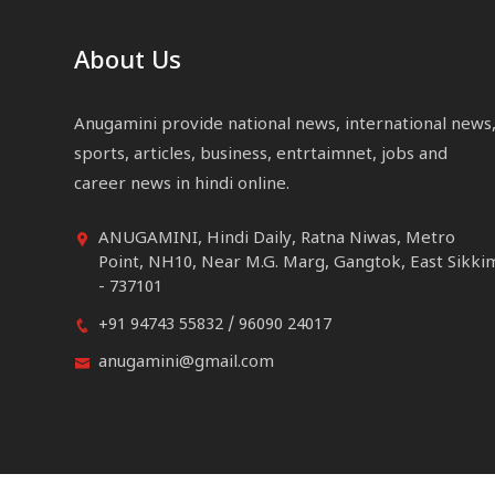
About Us
Anugamini provide national news, international news
sports, articles, business, entrtaimnet, jobs and
career news in hindi online.
ANUGAMINI, Hindi Daily, Ratna Niwas, Metro
Point, NH10, Near M.G. Marg, Gangtok, East Sikki
- 737101
+91 94743 55832 / 96090 24017
anugamini@gmail.com