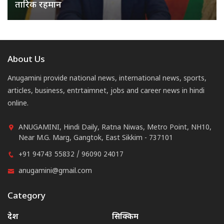
तारिक रहमान
About Us
Anugamini provide national news, international news, sports,
articles, business, entrtaimnet, jobs and career news in hindi
online.
ANUGAMINI, Hindi Daily, Ratna Niwas, Metro Point, NH10,
Near M.G. Marg, Gangtok, East Sikkim - 737101
+91 94743 55832 / 96090 24017
anugamini@gmail.com
Category
देश
सिक्किम