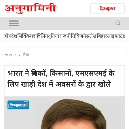
Epaper
होम
देश
सिक्किम
दार्जिलिंग
दुनिया
राजनीति
बिजनेस
लेख
बिहार
लाइफस्टाइ
Home
लेख
भारत ने श्रमिकों, किसानों, एमएसएमई के
लिए खाड़ी देश में अवसरों के द्वार खोले