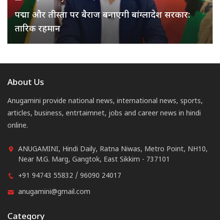
पद्मा और तीस्ता पर बैराज बनाएगी बांग्लादेश सरकार:
तारिक रहमान
About Us
Anugamini provide national news, international news, sports,
articles, business, entrtaimnet, jobs and career news in hindi
online.
ANUGAMINI, Hindi Daily, Ratna Niwas, Metro Point, NH10,
Near M.G. Marg, Gangtok, East Sikkim - 737101
+91 94743 55832 / 96090 24017
anugamini@gmail.com
Category