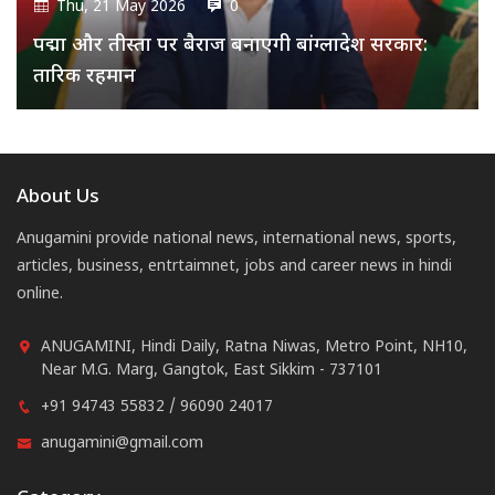
Thu, 21 May 2026
0
पद्मा और तीस्ता पर बैराज बनाएगी बांग्लादेश सरकार:
तारिक रहमान
About Us
Anugamini provide national news, international news, sports,
articles, business, entrtaimnet, jobs and career news in hindi
online.
ANUGAMINI, Hindi Daily, Ratna Niwas, Metro Point, NH10,
Near M.G. Marg, Gangtok, East Sikkim - 737101
+91 94743 55832 / 96090 24017
anugamini@gmail.com