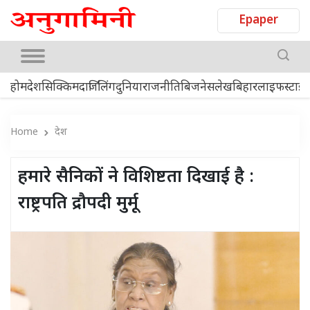
Epaper
होम
देश
सिक्किम
दार्जिलिंग
दुनिया
राजनीति
बिजनेस
लेख
बिहार
लाइफस्टाइ
Home
देश
हमारे सैनिकों ने विशिष्टता दिखाई है :
राष्ट्रपति द्रौपदी मुर्मू