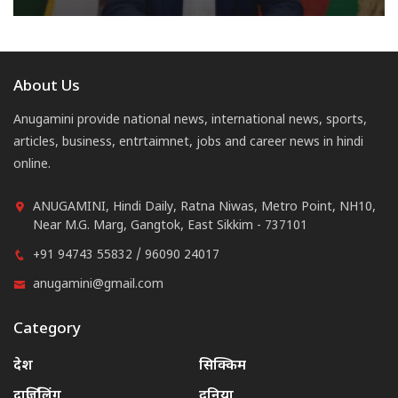
About Us
Anugamini provide national news, international news, sports,
articles, business, entrtaimnet, jobs and career news in hindi
online.
ANUGAMINI, Hindi Daily, Ratna Niwas, Metro Point, NH10,
Near M.G. Marg, Gangtok, East Sikkim - 737101
+91 94743 55832 / 96090 24017
anugamini@gmail.com
Category
देश
सिक्किम
दार्जिलिंग
दुनिया