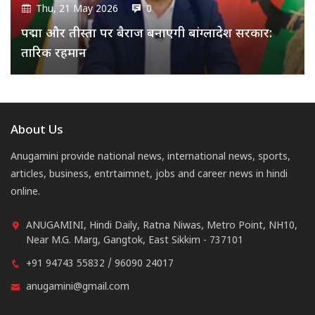
Thu, 21 May 2026
0
पद्मा और तीस्ता पर बैराज बनाएगी बांग्लादेश सरकार:
तारिक रहमान
About Us
Anugamini provide national news, international news, sports,
articles, business, entrtaimnet, jobs and career news in hindi
online.
ANUGAMINI, Hindi Daily, Ratna Niwas, Metro Point, NH10,
Near M.G. Marg, Gangtok, East Sikkim - 737101
+91 94743 55832 / 96090 24017
anugamini@gmail.com