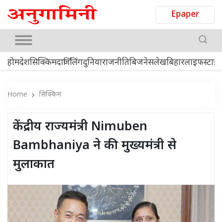
Epaper
होम
देश
सिक्किम
दार्जिलिंग
दुनिया
राजनीति
बिजनेस
लेख
बिहार
लाइफस्टाइ
Home
सिक्किम
केंद्रीय राज्यमंत्री Nimuben
Bambhaniya ने की मुख्यमंत्री से
मुलाकात