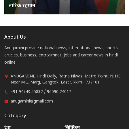
तारिक रहमान
About Us
Anugamini provide national news, international news, sports,
articles, business, entrtaimnet, jobs and career news in hindi
online.
ANUGAMINI, Hindi Daily, Ratna Niwas, Metro Point, NH10,
Near M.G. Marg, Gangtok, East Sikkim - 737101
+91 94743 55832 / 96090 24017
anugamini@gmail.com
Category
देश
सिक्किम