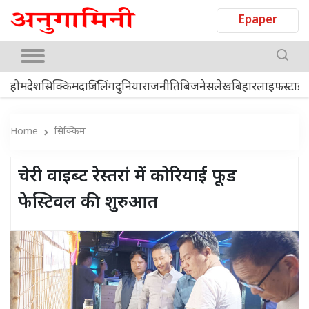
Epaper
होम
देश
सिक्किम
दार्जिलिंग
दुनिया
राजनीति
बिजनेस
लेख
बिहार
लाइफस्टाइ
Home
सिक्किम
चेरी वाइब्ट रेस्‍तरां में कोरियाई फूड
फेस्टिवल की शुरुआत