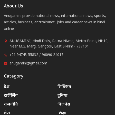
About Us
Anugamini provide national news, international news, sports,
articles, business, entrtaimnet, jobs and career news in hindi
online.
ANUGAMINI, Hindi Daily, Ratna Niwas, Metro Point, NH10,
Near M.G. Marg, Gangtok, East Sikkim - 737101
+91 94743 55832 / 96090 24017
anugamini@gmail.com
Category
देश
सिक्किम
दार्जिलिंग
दुनिया
राजनीति
बिजनेस
लेख
शिक्षा