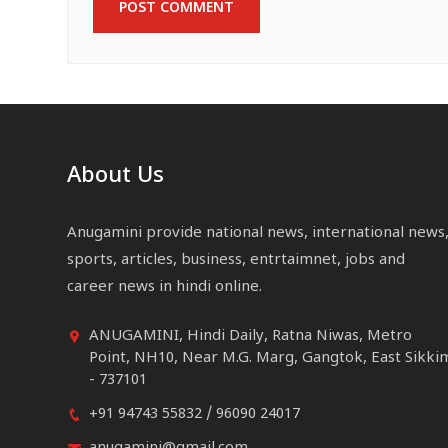
About Us
Anugamini provide national news, international news
sports, articles, business, entrtaimnet, jobs and
career news in hindi online.
ANUGAMINI, Hindi Daily, Ratna Niwas, Metro
Point, NH10, Near M.G. Marg, Gangtok, East Sikki
- 737101
+91 94743 55832 / 96090 24017