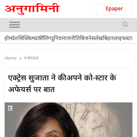
Epaper
होम
देश
सिक्किम
दार्जिलिंग
दुनिया
राजनीति
बिजनेस
लेख
बिहार
लाइफस्टाइ
Home
मनोरंजन
एक्ट्रेस सुजाता ने की अपने को-स्टार के
अफेयर्स पर बात